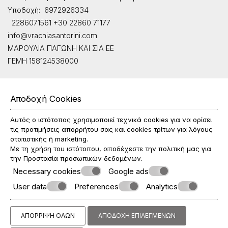
Υποδοχή:
6972926334
2286071561
+30 22860 71177
info@vrachiasantorini.com
ΜΑΡΟΥΛΙΑ ΠΑΓΩΝΗ ΚΑΙ ΣΙΑ ΕΕ
ΓΕΜΗ 158124538000
Check-in 15:00 Check-out 11:00
Αποδοχή Cookies
Ανοικτό 1.04 - 31.10
Αυτός ο ιστότοπος χρησιμοποιεί τεχνικά cookies για να ορίσει
ΑΚΟΛΟΥΘΉΣΤΕ ΜΑΣ
τις προτιμήσεις απορρήτου σας και cookies τρίτων για λόγους
στατιστικής ή marketing.
Με τη χρήση του ιστότοπου, αποδέχεστε την πολιτική μας για
την
Προστασία προσωπικών δεδομένων
.
Necessary cookies
Google ads
User data
Preferences
Analytics
© Powered by Marinet
ΑΠΌΡΡΙΨΗ ΌΛΩΝ
ΑΠΟΔΟΧΉ ΕΠΙΛΕΓΜΈΝΩΝ