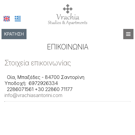
≡
ΚΡΆΤΗΣΗ
ΑΡΧΙΚΉ
ΕΠΙΚΟΙΝΩΝΊΑ
ΤΟΠΟΘΕΣΊΑ
Στοιχεία επικοινωνίας
ΔΙΑΜΟΝΉ
Οία, Μπαξέδες - 84700 Σαντορίνη
ΠΑΡΟΧΈΣ
Υποδοχή:
6972926334
2286071561
+30 22860 71177
ΦΩΤΟΓΡΑΦΊΕΣ
info@vrachiasantorini.com
ΕΝΤΥΠΏΣΕΙΣ
ΕΠΙΚΟΙΝΩΝΊΑ